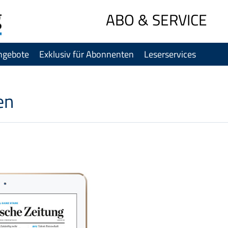
Sprung-
ABO & SERVICE
Navigation
Springe
ngebote
Exklusiv für Abonnenten
Leserservices
direkt
zu:
Header
Inhalt
en
Footer