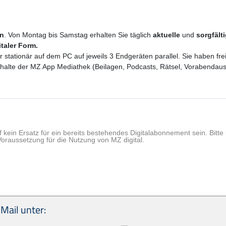
en
. Von Montag bis Samstag erhalten Sie täglich
aktuelle
und
sorgfält
italer Form.
er stationär auf dem PC auf jeweils 3 Endgeräten parallel. Sie haben f
 Inhalte der MZ App Mediathek (Beilagen, Podcasts, Rätsel, Vorabenda
f kein Ersatz für ein bereits bestehendes Digitalabonnement sein. Bit
Voraussetzung für die Nutzung von MZ digital.
Mail unter: