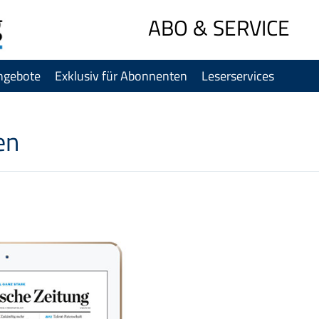
Sprung-
ABO & SERVICE
Navigation
Springe
ngebote
Exklusiv für Abonnenten
Leserservices
direkt
zu:
Header
Inhalt
en
Footer