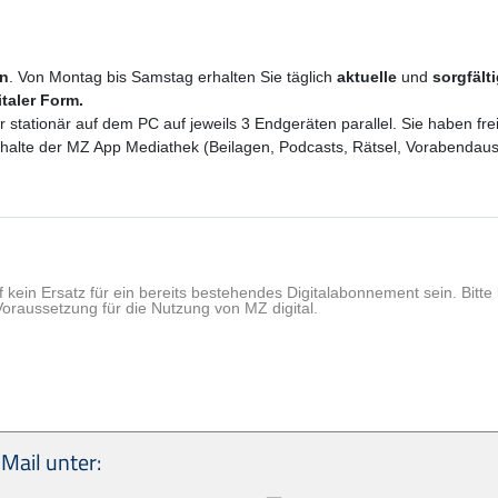
en
. Von Montag bis Samstag erhalten Sie täglich
aktuelle
und
sorgfält
italer Form.
er stationär auf dem PC auf jeweils 3 Endgeräten parallel. Sie haben f
 Inhalte der MZ App Mediathek (Beilagen, Podcasts, Rätsel, Vorabenda
f kein Ersatz für ein bereits bestehendes Digitalabonnement sein. Bit
Voraussetzung für die Nutzung von MZ digital.
Mail unter: