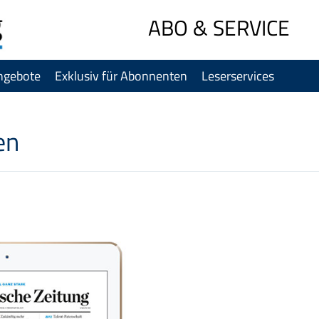
Sprung-
ABO & SERVICE
Navigation
Springe
ngebote
Exklusiv für Abonnenten
Leserservices
direkt
zu:
Header
Inhalt
en
Footer