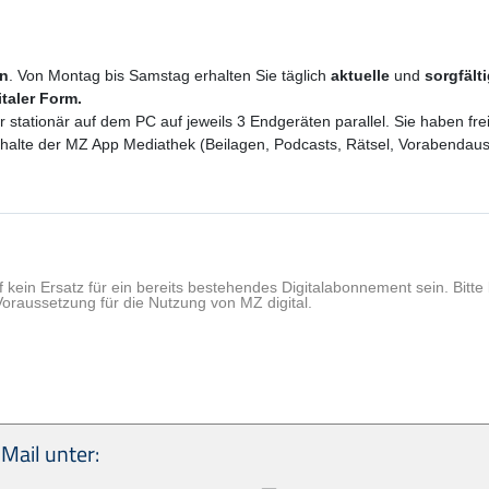
en
. Von Montag bis Samstag erhalten Sie täglich
aktuelle
und
sorgfält
italer Form.
er stationär auf dem PC auf jeweils 3 Endgeräten parallel. Sie haben f
 Inhalte der MZ App Mediathek (Beilagen, Podcasts, Rätsel, Vorabenda
f kein Ersatz für ein bereits bestehendes Digitalabonnement sein. Bit
Voraussetzung für die Nutzung von MZ digital.
Mail unter: