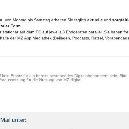
en
. Von Montag bis Samstag erhalten Sie täglich
aktuelle
und
sorgfält
italer Form.
er stationär auf dem PC auf jeweils 3 Endgeräten parallel. Sie haben f
 Inhalte der MZ App Mediathek (Beilagen, Podcasts, Rätsel, Vorabenda
f kein Ersatz für ein bereits bestehendes Digitalabonnement sein. Bit
Voraussetzung für die Nutzung von MZ digital.
Mail unter: