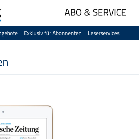
Sprung-
ABO & SERVICE
Navigation
Springe
ngebote
Exklusiv für Abonnenten
Leserservices
direkt
zu:
Header
Inhalt
en
Footer