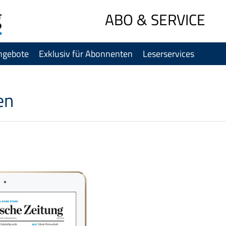
Sprung-
ABO & SERVICE
Navigation
Springe
ngebote
Exklusiv für Abonnenten
Leserservices
direkt
zu:
Header
Inhalt
en
Footer