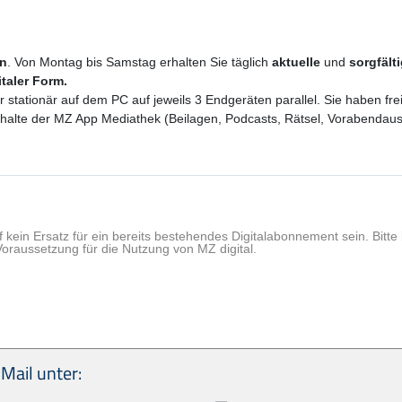
en
. Von Montag bis Samstag erhalten Sie täglich
aktuelle
und
sorgfält
italer Form.
er stationär auf dem PC auf jeweils 3 Endgeräten parallel. Sie haben f
 Inhalte der MZ App Mediathek (Beilagen, Podcasts, Rätsel, Vorabenda
f kein Ersatz für ein bereits bestehendes Digitalabonnement sein. Bit
Voraussetzung für die Nutzung von MZ digital.
Mail unter: