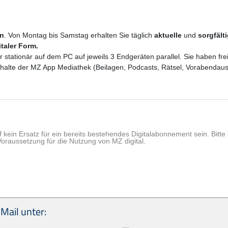
en
. Von Montag bis Samstag erhalten Sie täglich
aktuelle
und
sorgfält
italer Form.
er stationär auf dem PC auf jeweils 3 Endgeräten parallel. Sie haben f
 Inhalte der MZ App Mediathek (Beilagen, Podcasts, Rätsel, Vorabenda
f kein Ersatz für ein bereits bestehendes Digitalabonnement sein. Bit
Voraussetzung für die Nutzung von MZ digital.
Mail unter: