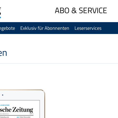
Sprung-
ABO & SERVICE
Navigation
Springe
ngebote
Exklusiv für Abonnenten
Leserservices
direkt
zu:
Header
Inhalt
en
Footer