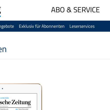
Sprung-
ABO & SERVICE
Navigation
Springe
ngebote
Exklusiv für Abonnenten
Leserservices
direkt
zu:
Header
Inhalt
en
Footer