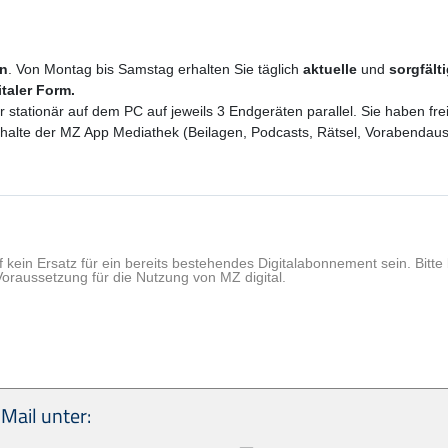
en
. Von Montag bis Samstag erhalten Sie täglich
aktuelle
und
sorgfält
italer Form.
er stationär auf dem PC auf jeweils 3 Endgeräten parallel. Sie haben f
 Inhalte der MZ App Mediathek (Beilagen, Podcasts, Rätsel, Vorabenda
f kein Ersatz für ein bereits bestehendes Digitalabonnement sein. Bit
Voraussetzung für die Nutzung von MZ digital.
Mail unter: