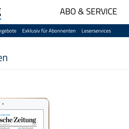
Sprung-
ABO & SERVICE
Navigation
Springe
ngebote
Exklusiv für Abonnenten
Leserservices
direkt
zu:
Header
Inhalt
en
Footer