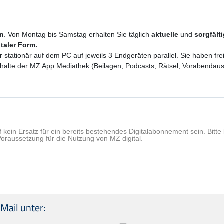
en
. Von Montag bis Samstag erhalten Sie täglich
aktuelle
und
sorgfält
italer Form.
er stationär auf dem PC auf jeweils 3 Endgeräten parallel. Sie haben f
 Inhalte der MZ App Mediathek (Beilagen, Podcasts, Rätsel, Vorabenda
f kein Ersatz für ein bereits bestehendes Digitalabonnement sein. Bit
Voraussetzung für die Nutzung von MZ digital.
Mail unter: