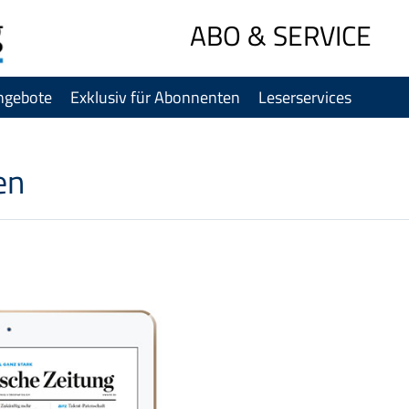
Sprung-
ABO & SERVICE
Navigation
Springe
ngebote
Exklusiv für Abonnenten
Leserservices
direkt
zu:
Header
Inhalt
en
Footer