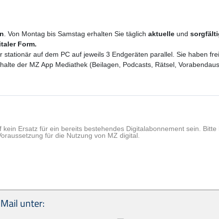
en
. Von Montag bis Samstag erhalten Sie täglich
aktuelle
und
sorgfält
italer Form.
er stationär auf dem PC auf jeweils 3 Endgeräten parallel. Sie haben f
 Inhalte der MZ App Mediathek (Beilagen, Podcasts, Rätsel, Vorabenda
f kein Ersatz für ein bereits bestehendes Digitalabonnement sein. Bit
Voraussetzung für die Nutzung von MZ digital.
Mail unter: