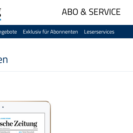
Sprung-
ABO & SERVICE
Navigation
Springe
ngebote
Exklusiv für Abonnenten
Leserservices
direkt
zu:
Header
Inhalt
en
Footer