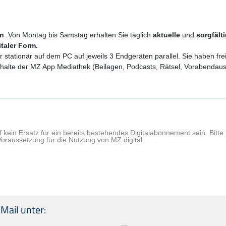
en
. Von Montag bis Samstag erhalten Sie täglich
aktuelle
und
sorgfält
italer Form.
er stationär auf dem PC auf jeweils 3 Endgeräten parallel. Sie haben f
 Inhalte der MZ App Mediathek (Beilagen, Podcasts, Rätsel, Vorabenda
f kein Ersatz für ein bereits bestehendes Digitalabonnement sein. Bit
Voraussetzung für die Nutzung von MZ digital.
Mail unter: