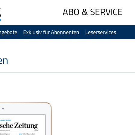
Sprung-
ABO & SERVICE
Navigation
Springe
ngebote
Exklusiv für Abonnenten
Leserservices
direkt
zu:
Header
Inhalt
en
Footer