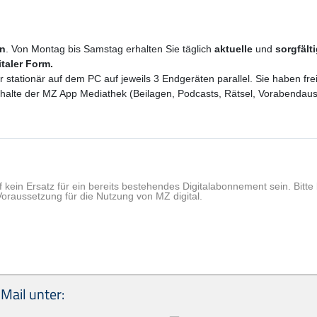
en
. Von Montag bis Samstag erhalten Sie täglich
aktuelle
und
sorgfält
italer Form.
er stationär auf dem PC auf jeweils 3 Endgeräten parallel. Sie haben f
 Inhalte der MZ App Mediathek (Beilagen, Podcasts, Rätsel, Vorabenda
f kein Ersatz für ein bereits bestehendes Digitalabonnement sein. Bit
Voraussetzung für die Nutzung von MZ digital.
Mail unter: